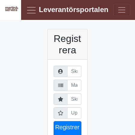
Leverantörsportalen
Regist
rera
Registrer